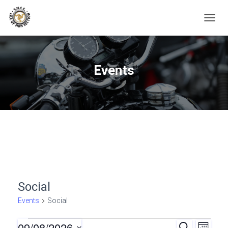
TOGGL
Events
Social
Events
Social
09/08/2026
S